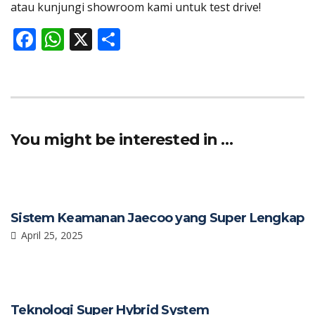
atau kunjungi showroom kami untuk test drive!
F
W
X
S
ac
h
h
e
at
ar
b
s
e
o
A
You might be interested in …
o
p
k
p
Sistem Keamanan Jaecoo yang Super Lengkap
April 25, 2025
Teknologi Super Hybrid System