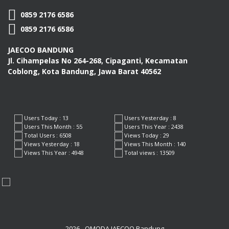
0859 2176 6586
0859 2176 6586
JAECOO BANDUNG
Jl. Cihampelas No 264-268, Cipaganti, Kecamatan
Coblong, Kota Bandung, Jawa Barat 40562
Users Today : 13
Users Yesterday : 8
Users This Month : 55
Users This Year : 2438
Total Users : 6508
Views Today : 29
Views Yesterday : 18
Views This Month : 140
Views This Year : 4948
Total views : 13509
2026 - OMODA JAECOO Bandung