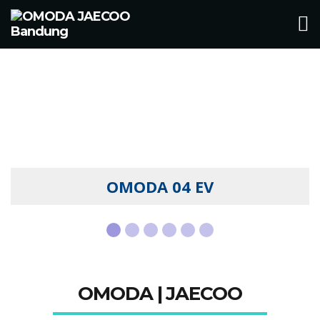
JAECOO J8 SHS ARDIS
DEALER BANDUNG
DEALER BANDUNG
JAECOO J7 SHS
OMODA 04 EV
JAECOO J5 EV
OMODA | JAECOO